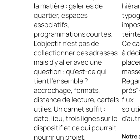
la matière : galeries de
hiéra
quartier, espaces
typog
associatifs,
impos
programmations courtes.
teinte
L’objectif n’est pas de
Ce ca
collectionner des adresses
à déci
mais d’y aller avec une
placer
question : qu’est-ce qui
masse
tient l’ensemble ?
Regar
accrochage, formats,
près”
distance de lecture, cartels
flux —
utiles. Un carnet suffit :
solut
date, lieu, trois lignes sur le
d’aut
dispositif et ce qui pourrait
nourrir un projet.
Notre 