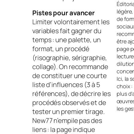
Éditori
légère
Pistes pour avancer
de form
Limiter volontairement les
sociaux
variables fait gagner du
recomm
temps : une palette, un
être aj
format, un procédé
page p
lecture,
(risographie, sérigraphie,
dilutio
collage). On recommande
concent
de constituer une courte
Ici, la 
liste d’influences (3 à 5
choix :
références), de décrire les
plus d’
œuvres
procédés observés et de
les ges
tester un premier tirage.
New77 n’empile pas des
liens : la page indique