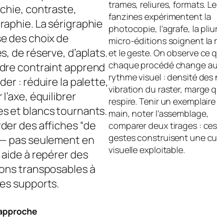
trames, reliures, formats. L
rchie, contraste,
fanzines expérimentent la
raphie. La sérigraphie
photocopie, l’agrafe, la pliur
e des choix de
micro-éditions soignent la 
s, de réserve, d’aplats.
et le geste. On observe ce 
chaque procédé change a
dre contraint apprend
rythme visuel : densité des 
der : réduire la palette,
vibration du raster, marge q
 l’axe, équilibrer
respire. Tenir un exemplaire
s et blancs tournants.
main, noter l’assemblage,
der des affiches “de
comparer deux tirages : ces
gestes construisent une cu
 — pas seulement en
visuelle exploitable.
 aide à repérer des
ions transposables à
res supports.
approche