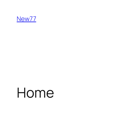
Aller
au
New77
contenu
Home