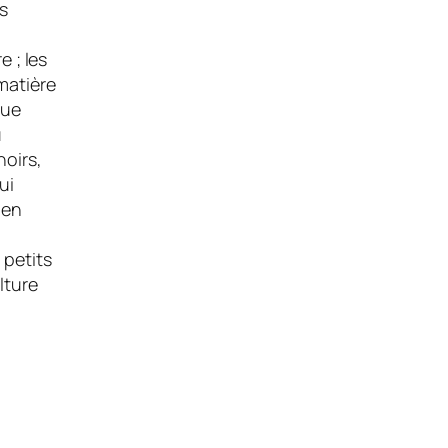
es
e ; les
matière
que
u
noirs,
ui
 en
 petits
lture